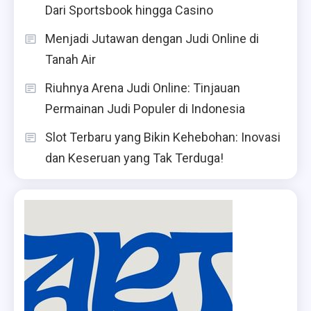
Dari Sportsbook hingga Casino
Menjadi Jutawan dengan Judi Online di
Tanah Air
Riuhnya Arena Judi Online: Tinjauan
Permainan Judi Populer di Indonesia
Slot Terbaru yang Bikin Kehebohan: Inovasi
dan Keseruan yang Tak Terduga!