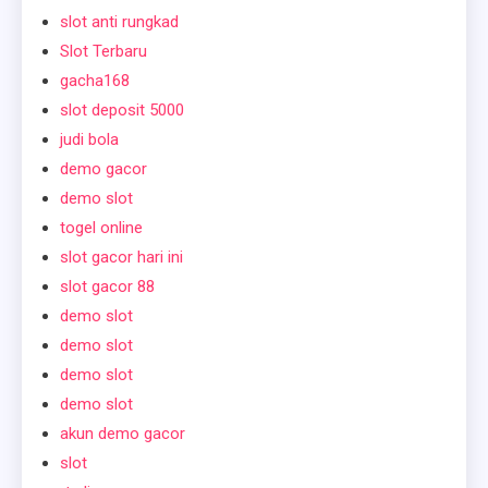
slot anti rungkad
Slot Terbaru
gacha168
slot deposit 5000
judi bola
demo gacor
demo slot
togel online
slot gacor hari ini
slot gacor 88
demo slot
demo slot
demo slot
demo slot
akun demo gacor
slot