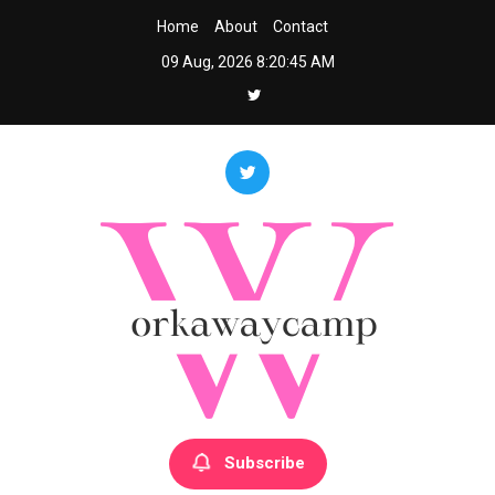
Skip
Home
About
Contact
to
09 Aug, 2026
8:20:46 AM
content
Workawaycamp
Subscribe