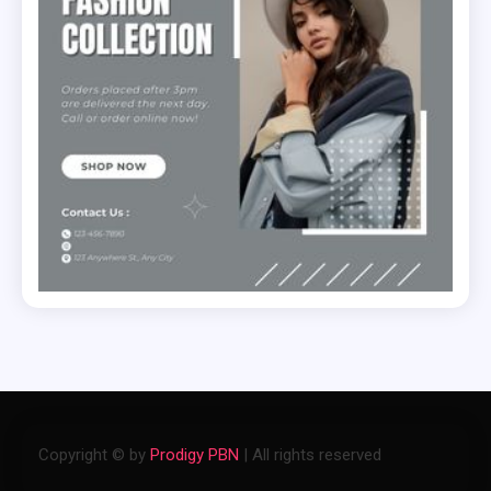
Copyright © by
Prodigy PBN
| All rights reserved