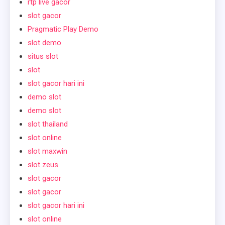
rtp live gacor
slot gacor
Pragmatic Play Demo
slot demo
situs slot
slot
slot gacor hari ini
demo slot
demo slot
slot thailand
slot online
slot maxwin
slot zeus
slot gacor
slot gacor
slot gacor hari ini
slot online