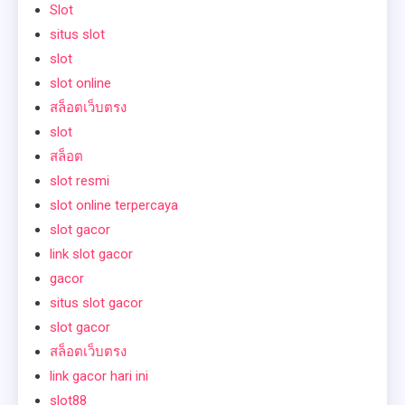
Slot
situs slot
slot
slot online
สล็อตเว็บตรง
slot
สล็อต
slot resmi
slot online terpercaya
slot gacor
link slot gacor
gacor
situs slot gacor
slot gacor
สล็อตเว็บตรง
link gacor hari ini
slot88