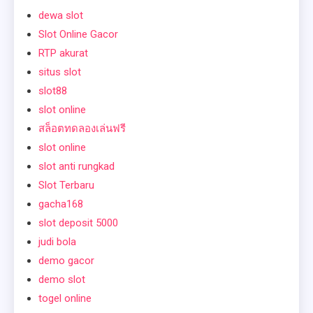
dewa slot
Slot Online Gacor
RTP akurat
situs slot
slot88
slot online
สล็อตทดลองเล่นฟรี
slot online
slot anti rungkad
Slot Terbaru
gacha168
slot deposit 5000
judi bola
demo gacor
demo slot
togel online