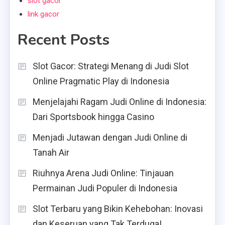
slot gacor
link gacor
Recent Posts
Slot Gacor: Strategi Menang di Judi Slot
Online Pragmatic Play di Indonesia
Menjelajahi Ragam Judi Online di Indonesia:
Dari Sportsbook hingga Casino
Menjadi Jutawan dengan Judi Online di
Tanah Air
Riuhnya Arena Judi Online: Tinjauan
Permainan Judi Populer di Indonesia
Slot Terbaru yang Bikin Kehebohan: Inovasi
dan Keseruan yang Tak Terduga!