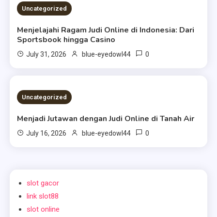
3 MINS READ
Uncategorized
Menjelajahi Ragam Judi Online di Indonesia: Dari
Sportsbook hingga Casino
0
July 31, 2026
blue-eyedowl44
2 MINS READ
Uncategorized
Menjadi Jutawan dengan Judi Online di Tanah Air
0
July 16, 2026
blue-eyedowl44
slot gacor
link slot88
slot online