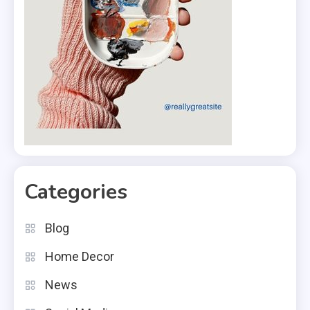
Categories
Blog
Home Decor
News