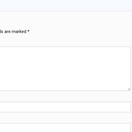
lds are marked
*