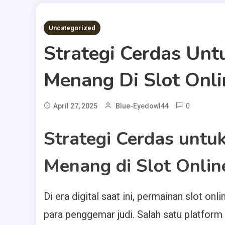
1 MIN READ
Uncategorized
Strategi Cerdas Un
Menang Di Slot Onl
0
April 27, 2025
Blue-Eyedowl44
Strategi Cerdas untu
Menang di Slot Onli
Di era digital saat ini, permainan slot on
para penggemar judi. Salah satu platform