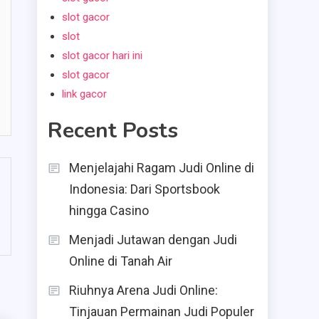
slot gacor
slot
slot gacor hari ini
slot gacor
link gacor
Recent Posts
Menjelajahi Ragam Judi Online di
Indonesia: Dari Sportsbook
hingga Casino
Menjadi Jutawan dengan Judi
Online di Tanah Air
Riuhnya Arena Judi Online:
Tinjauan Permainan Judi Populer