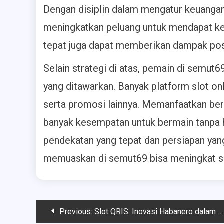
Dengan disiplin dalam mengatur keuangan
meningkatkan peluang untuk mendapat ke
tepat juga dapat memberikan dampak posit
Selain strategi di atas, pemain di semu
yang ditawarkan. Banyak platform slot on
serta promosi lainnya. Memanfaatkan ber
banyak kesempatan untuk bermain tanpa 
pendekatan yang tepat dan persiapan yan
memuaskan di semut69 bisa meningkat se
Post
Previous:
Slot QRIS: Inovasi Habanero dalam Dunia Judi Online di Indonesia