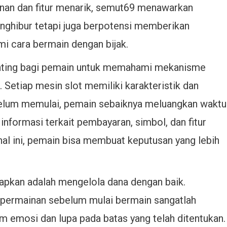
inan dan fitur menarik, semut69 menawarkan
nghibur tetapi juga berpotensi memberikan
i cara bermain dengan bijak.
nting bagi pemain untuk memahami mekanisme
Setiap mesin slot memiliki karakteristik dan
ebelum memulai, pemain sebaiknya meluangkan waktu
informasi terkait pembayaran, simbol, dan fitur
l ini, pemain bisa membuat keputusan yang lebih
erapkan adalah mengelola dana dengan baik.
permainan sebelum mulai bermain sangatlah
am emosi dan lupa pada batas yang telah ditentukan.