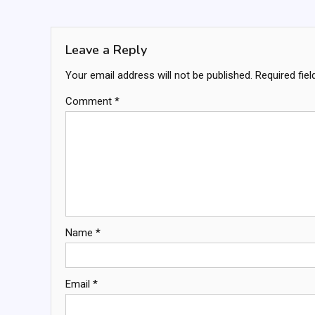
navigation
Leave a Reply
Your email address will not be published.
Required fie
Comment
*
Name
*
Email
*