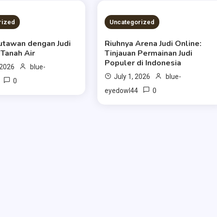
S READ
2 MINS READ
rized
Uncategorized
Jutawan dengan Judi
Riuhnya Arena Judi Online:
 Tanah Air
Tinjauan Permainan Judi
Populer di Indonesia
 2026
blue-
July 1, 2026
blue-
0
0
eyedowl44